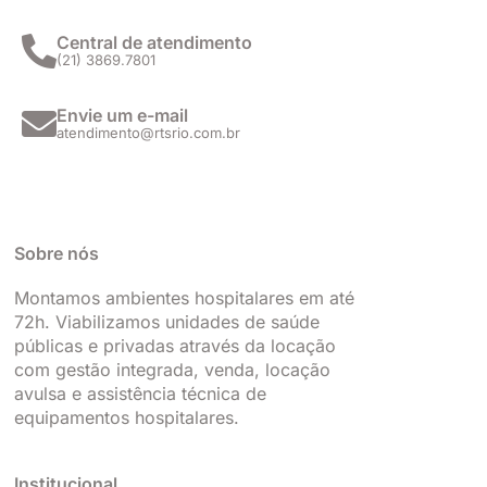
r
o
i
e
a
k
n
Central de atendimento
(21) 3869.7801
m
Envie um e-mail
atendimento@rtsrio.com.br
Sobre nós
Montamos ambientes hospitalares em até
72h. Viabilizamos unidades de saúde
públicas e privadas através da locação
com gestão integrada, venda, locação
avulsa e assistência técnica de
equipamentos hospitalares.
Institucional