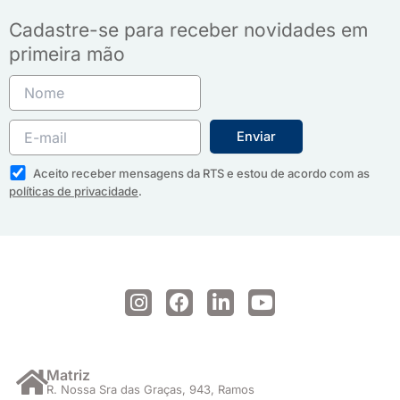
Cadastre-se para receber novidades em
primeira mão
Aceito receber mensagens da RTS e estou de acordo com as
políticas de privacidade
.
I
F
L
Y
n
a
i
o
s
c
n
u
t
e
k
t
a
b
e
u
Matriz
R. Nossa Sra das Graças, 943, Ramos
g
o
d
b