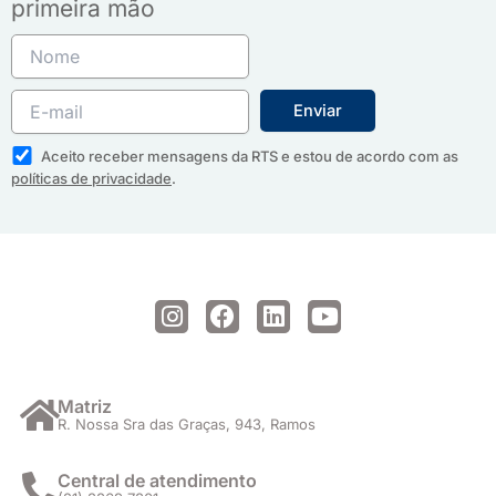
primeira mão
Aceito receber mensagens da RTS e estou de acordo com as
políticas de privacidade
.
I
F
L
Y
n
a
i
o
s
c
n
u
t
e
k
t
a
b
e
u
Matriz
R. Nossa Sra das Graças, 943, Ramos
g
o
d
b
r
o
i
e
a
k
n
Central de atendimento