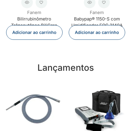
Fanem
Fanem
Bilirrubinômetro
Babypap® 1150-S com
Trânscutâneo BiliCare
Umidificador FOG 2140A
Adicionar ao carrinho
Adicionar ao carrinho
Lançamentos