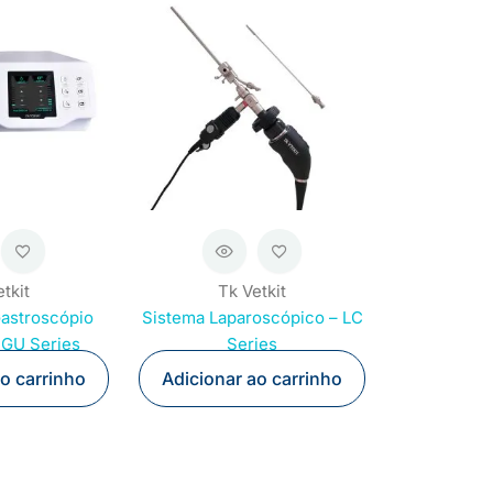
tkit
Tk Vetkit
Gastroscópio
Sistema Laparoscópico – LC
 GU Series
Series
ao carrinho
Adicionar ao carrinho