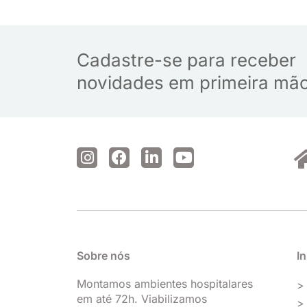
Cadastre-se para receber
novidades em primeira mã
I
F
L
Y
n
a
i
o
s
c
n
u
t
e
k
t
a
b
e
u
g
o
d
b
r
o
i
e
Sobre nós
In
a
k
n
m
Montamos ambientes hospitalares
> 
em até 72h. Viabilizamos
>