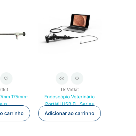
tkit
Tk Vetkit
2.7mm 175mm-
Endoscópio Veterinário
raus
Portátil USB EU Series
ao carrinho
Adicionar ao carrinho