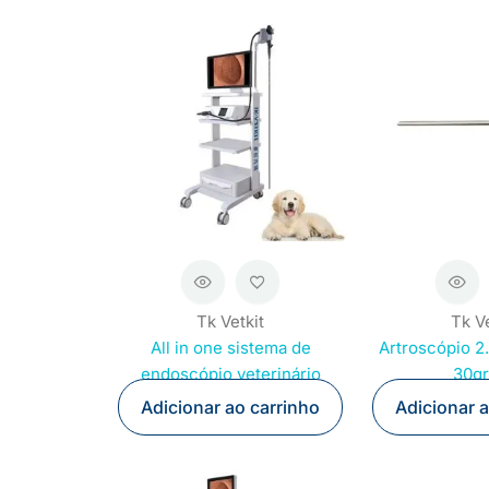
Tk Vetkit
Tk Ve
All in one sistema de
Artroscópio 
endoscópio veterinário
30g
Adicionar ao carrinho
Adicionar 