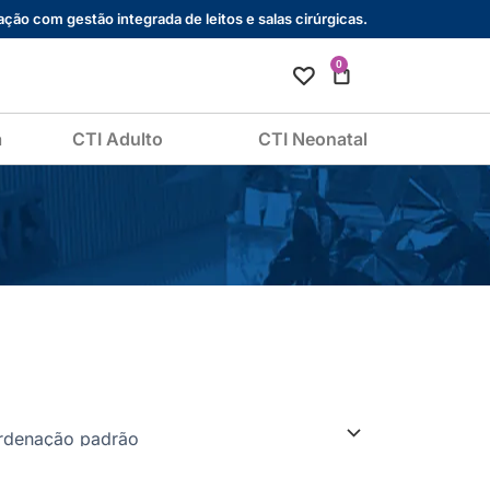
ção com gestão integrada de leitos e salas cirúrgicas.
0
Cart
a
CTI Adulto
CTI Neonatal