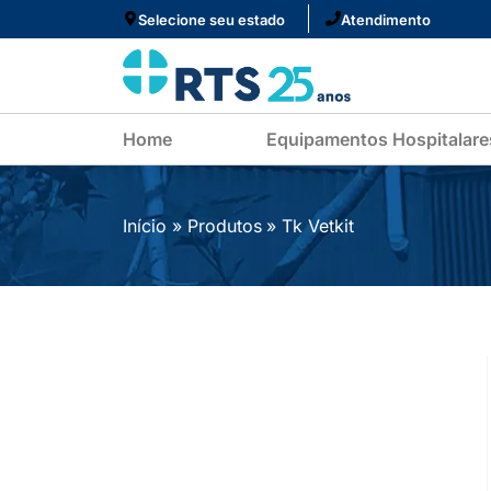
Ir
Selecione seu estado
Atendimento
para
o
conteúdo
Home
Equipamentos Hospitalare
Início
Produtos
Tk Vetkit