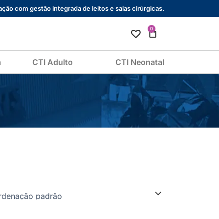
ção com gestão integrada de leitos e salas cirúrgicas.
0
Cart
a
CTI Adulto
CTI Neonatal