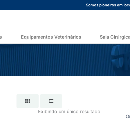
Somos pioneiros em loca
s
Equipamentos Veterinários
Sala Cirúrgic
Exibindo um único resultado