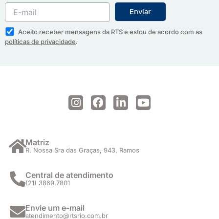
Aceito receber mensagens da RTS e estou de acordo com as
políticas de privacidade
.
I
F
L
Y
n
a
i
o
s
c
n
u
t
e
k
t
a
b
e
u
Matriz
R. Nossa Sra das Graças, 943, Ramos
g
o
d
b
r
o
i
e
a
k
n
Central de atendimento
(21) 3869.7801
m
Envie um e-mail
atendimento@rtsrio.com.br