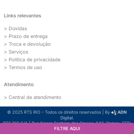
Links relevantes
> Dúvidas
> Prazo de entrega
> Troca e devolução
> Serviços
> Política de privacidade
> Termos de uso
Atendimento
> Central de atendimento
© 2025 RTS RIO – Todos os direitos reservados | By
ADN
Digital
.
RTS RIO S/A | Rua Nossa Senhora das Graças, 943, Ramos. CEP:
21031-611, Rio de Janeiro, RJ. | CNPJ: 04.050.750/0001-29
FILTRE AQUI