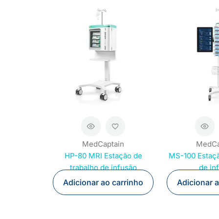
MedCaptain
MedCa
HP-80 MRI Estação de
MS-100 Estaçã
trabalho de infusão
de in
Adicionar ao carrinho
Adicionar 