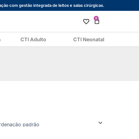
ção com gestão integrada de leitos e salas cirúrgicas.
0
Cart
a
CTI Adulto
CTI Neonatal