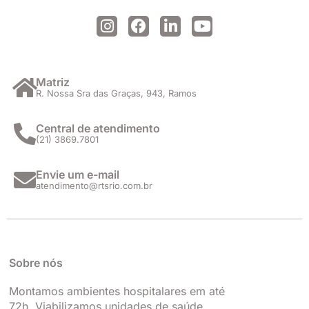
I
F
L
Y
n
a
i
o
s
c
n
u
t
e
k
t
a
b
e
u
Matriz
R. Nossa Sra das Graças, 943, Ramos
g
o
d
b
r
o
i
e
a
k
n
Central de atendimento
(21) 3869.7801
m
Envie um e-mail
atendimento@rtsrio.com.br
Sobre nós
Montamos ambientes hospitalares em até
72h. Viabilizamos unidades de saúde