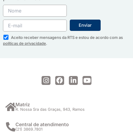
Aceito receber mensagens da RTS e estou de acordo com as
políticas de privacidade
.
I
F
L
Y
n
a
i
o
s
c
n
u
t
e
k
t
a
b
e
u
Matriz
R. Nossa Sra das Graças, 943, Ramos
g
o
d
b
r
o
i
e
a
k
n
Central de atendimento
(21) 3869.7801
m