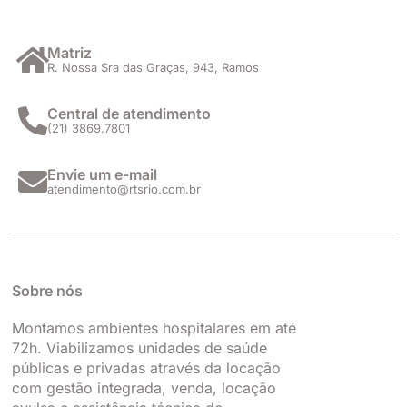
s
c
n
u
t
e
k
t
a
b
e
u
Matriz
R. Nossa Sra das Graças, 943, Ramos
g
o
d
b
r
o
i
e
a
k
n
Central de atendimento
(21) 3869.7801
m
Envie um e-mail
atendimento@rtsrio.com.br
Sobre nós
Montamos ambientes hospitalares em até
72h. Viabilizamos unidades de saúde
públicas e privadas através da locação
com gestão integrada, venda, locação