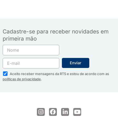
Cadastre-se para receber novidades em
primeira mão
Aceito receber mensagens da RTS e estou de acordo com as
políticas de privacidade
.
I
F
L
Y
n
a
i
o