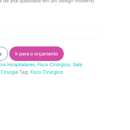
 e de alta qualidade em um design moderno
o
Ir para o orçamento
os Hospitalares
,
Foco Cirúrgico
,
Sala
Cirurgia
Tag:
Foco Cirúrgico