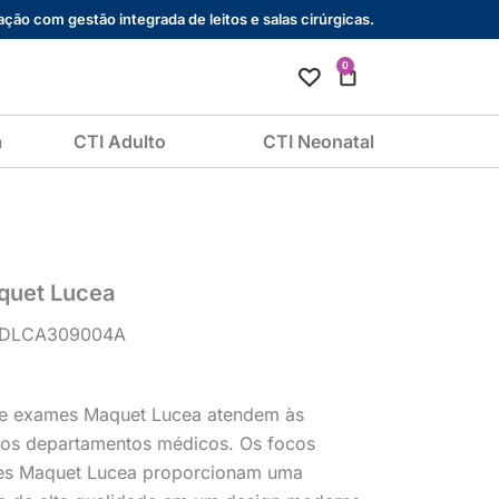
ção com gestão integrada de leitos e salas cirúrgicas.
0
Cart
a
CTI Adulto
CTI Neonatal
quet Lucea
ARDLCA309004A
 de exames Maquet Lucea atendem às
 os departamentos médicos. Os focos
mes Maquet Lucea proporcionam uma