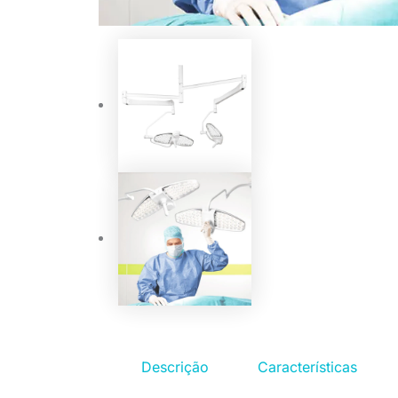
Top rated product
Descrição
Características