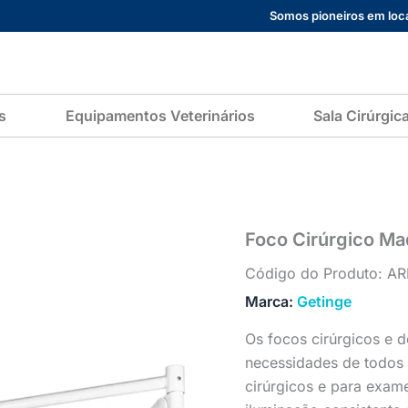
Foco
Somos pioneiros em loca
Cirúrgico
Maquet
Lucea
quantidade
s
Equipamentos Veterinários
Sala Cirúrgic
Foco Cirúrgico Ma
Código do Produto: 
Marca:
Getinge
Os focos cirúrgicos e
necessidades de todos
cirúrgicos e para exa