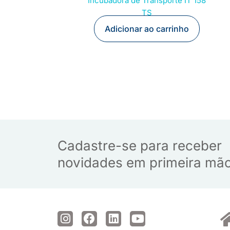
Incubadora de Transporte IT 158
TS
Adicionar ao carrinho
Cadastre-se para receber
novidades em primeira mã
I
F
L
Y
n
a
i
o