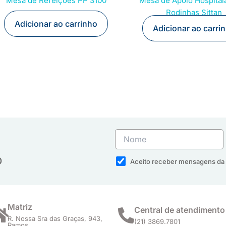
Mesa de Refeições PP 3100
Mesa de Apoio Hospital
Rodinhas Sittan
Adicionar ao carrinho
Adicionar ao carri
o
Aceito receber mensagens da 
Matriz
Central de atendimento
R. Nossa Sra das Graças, 943,
(21) 3869.7801
Ramos